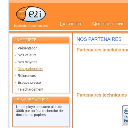
Ingénierie Documentaire
NOS PARTENAIRES
LA SOCIÉTÉ
Présentation
Partenaires institutionn
Nos valeurs
Nos moyens
Nos partenaires
Références
Espace presse
Téléchargement
Partenaires techniques
LE SAVIEZ-VOUS ?
Un employé consacre plus de
300h par an à la recherche de
documents papiers.