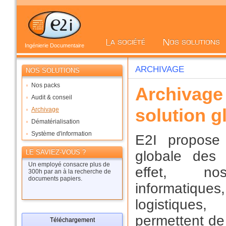
Ingénierie Documentaire
ARCHIVAGE
NOS SOLUTIONS
Nos packs
Archivage
Audit & conseil
solution g
Archivage
Dématérialisation
Système d'information
E2I propose
LE SAVIEZ-VOUS ?
globale des 
Un employé consacre plus de
effet, n
300h par an à la recherche de
documents papiers.
informatiques
logistiq
permettent de
Téléchargement