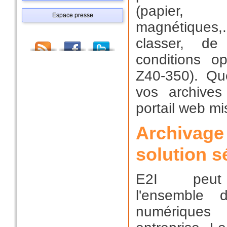
(papier,
Espace presse
magnétiques,.
classer, d
conditions o
Z40-350). Que
vos archives
portail web mi
Archivage
solution s
E2I peut 
l'ensemble 
numérique