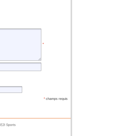
*
*
champs requis
E2I Sports