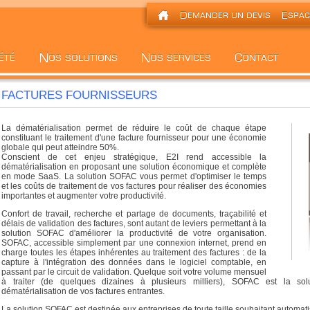
FACTURES FOURNISSEURS
La dématérialisation permet de réduire le coût de chaque étape
constituant le traitement d'une facture fournisseur pour une économie
globale qui peut atteindre 50%.
Conscient de cet enjeu stratégique, E2I rend accessible la
dématérialisation en proposant une solution économique et complète
en mode SaaS. La solution SOFAC vous permet d'optimiser le temps
et les coûts de traitement de vos factures pour réaliser des économies
importantes et augmenter votre productivité.
Confort de travail, recherche et partage de documents, traçabilité et
délais de validation des factures, sont autant de leviers permettant à la
solution SOFAC d'améliorer la productivité de votre organisation.
SOFAC, accessible simplement par une connexion internet, prend en
charge toutes les étapes inhérentes au traitement des factures : de la
capture à l'intégration des données dans le logiciel comptable, en
passant par le circuit de validation. Quelque soit votre volume mensuel
à traiter (de quelques dizaines à plusieurs milliers), SOFAC est la sol
dématérialisation de vos factures entrantes.
La solution SOFAC est destinée aux entreprises de toute taille souhaitant automati