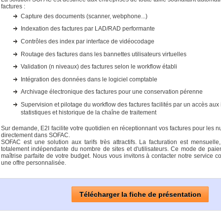
factures :
Capture des documents (scanner, webphone...)
Indexation des factures par LAD/RAD performante
Contrôles des index par interface de vidéocodage
Routage des factures dans les bannettes utilisateurs virtuelles
Validation (n niveaux) des factures selon le workflow établi
Intégration des données dans le logiciel comptable
Archivage électronique des factures pour une conservation pérenne
Supervision et pilotage du workflow des factures facilités par un accès aux 
statistiques et historique de la chaîne de traitement
Sur demande, E2I facilite votre quotidien en réceptionnant vos factures pour les nu
directement dans SOFAC.
SOFAC est une solution aux tarifs très attractifs. La facturation est mensuelle,
totalement indépendante du nombre de sites et d'utilisateurs. Ce mode de pai
maîtrise parfaite de votre budget. Nous vous invitons à contacter notre service 
une offre personnalisée.
Télécharger la fiche de présentation