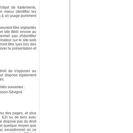
objet de traitements,
e mieux identifier les
nés à un usage purement
 peuvent être implantés
'un site Web envoie au
ermet pas d'identifier
dinateur sur le site web
rront être lues lors des
iorer la présentation et
droit de s'opposer au
teur dispose également
es.
ités suivantes :
Cesson-Sévigné
enu des pages, et plus
e E2I ou de tiers avec
ne dispose pas du droit
r par quelque moyen que
cas exceptionnel où ce