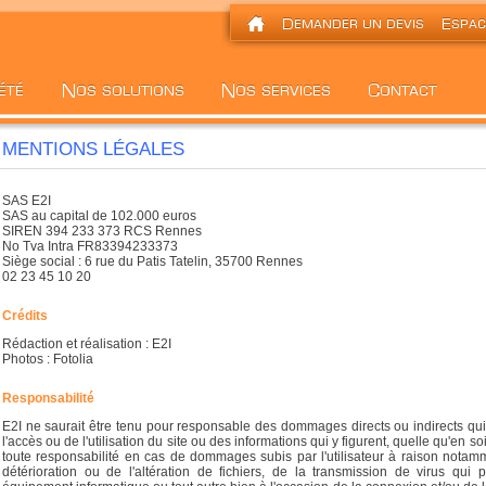
MENTIONS LÉGALES
SAS E2I
SAS au capital de 102.000 euros
SIREN 394 233 373 RCS Rennes
No Tva Intra FR83394233373
Siège social : 6 rue du Patis Tatelin, 35700 Rennes
02 23 45 10 20
Crédits
Rédaction et réalisation : E2I
Photos : Fotolia
Responsabilité
E2I ne saurait être tenu pour responsable des dommages directs ou indirects qui 
l'accès ou de l'utilisation du site ou des informations qui y figurent, quelle qu'en so
toute responsabilité en cas de dommages subis par l'utilisateur à raison notamm
détérioration ou de l'altération de fichiers, de la transmission de virus qui p