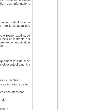
a consultation et/ou de
tation des informations
on, la production et la
ant de la violation des
eule responsabilité, ce
rects et indirects qui
spaces de communication
ite.
tiquement lors de cette
re et, éventuellement, y
ées suivantes :
e cas échéant, au site
ages consultées par
net,
sateur.