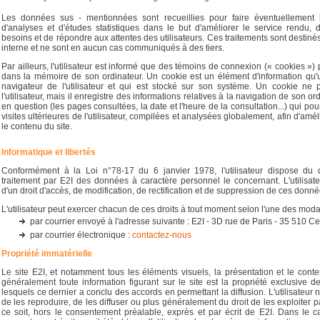
Les données sus - mentionnées sont recueillies pour faire éventuellement l'
d'analyses et d'études statistiques dans le but d'améliorer le service rendu, d
besoins et de répondre aux attentes des utilisateurs. Ces traitements sont desti
interne et ne sont en aucun cas communiqués à des tiers.
Par ailleurs, l'utilisateur est informé que des témoins de connexion (« cookies »)
dans la mémoire de son ordinateur. Un cookie est un élément d'information qu
navigateur de l'utilisateur et qui est stocké sur son système. Un cookie ne p
l'utilisateur, mais il enregistre des informations relatives à la navigation de son or
en question (les pages consultées, la date et l'heure de la consultation...) qui pou
visites ultérieures de l'utilisateur, compilées et analysées globalement, afin d'amél
le contenu du site.
Informatique et libertés
Conformément à la Loi n°78-17 du 6 janvier 1978, l'utilisateur dispose du 
traitement par E2I des données à caractère personnel le concernant. L'utilisa
d'un droit d'accès, de modification, de rectification et de suppression de ces donné
L'utilisateur peut exercer chacun de ces droits à tout moment selon l'une des modal
par courrier envoyé à l'adresse suivante : E2I - 3D rue de Paris - 35 510 
par courrier électronique :
contactez-nous
Propriété immatérielle
Le site E2I, et notamment tous les éléments visuels, la présentation et le cont
généralement toute information figurant sur le site est la propriété exclusive d
lesquels ce dernier a conclu des accords en permettant la diffusion. L'utilisateur 
de les reproduire, de les diffuser ou plus généralement du droit de les exploite
ce soit, hors le consentement préalable, exprès et par écrit de E2I. Dans le 