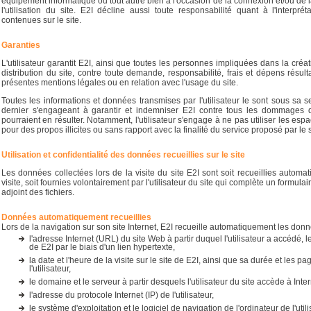
équipement informatique ou tout autre bien à l'occasion de la connexion et/ou de l
l'utilisation du site. E2I décline aussi toute responsabilité quant à l'interpré
contenues sur le site.
Garanties
L'utilisateur garantit E2I, ainsi que toutes les personnes impliquées dans la créati
distribution du site, contre toute demande, responsabilité, frais et dépens résult
présentes mentions légales ou en relation avec l'usage du site.
Toutes les informations et données transmises par l'utilisateur le sont sous sa s
dernier s'engageant à garantir et indemniser E2I contre tous les dommages di
pourraient en résulter. Notamment, l'utilisateur s'engage à ne pas utiliser les e
pour des propos illicites ou sans rapport avec la finalité du service proposé par le s
Utilisation et confidentialité des données recueillies sur le site
Les données collectées lors de la visite du site E2I sont soit recueillies automa
visite, soit fournies volontairement par l'utilisateur du site qui complète un formulai
adjoint des fichiers.
Données automatiquement recueillies
Lors de la navigation sur son site Internet, E2I recueille automatiquement les donn
l'adresse Internet (URL) du site Web à partir duquel l'utilisateur a accédé, l
de E2I par le biais d'un lien hypertexte,
la date et l'heure de la visite sur le site de E2I, ainsi que sa durée et les p
l'utilisateur,
le domaine et le serveur à partir desquels l'utilisateur du site accède à Inter
l'adresse du protocole Internet (IP) de l'utilisateur,
le système d'exploitation et le logiciel de navigation de l'ordinateur de l'utili