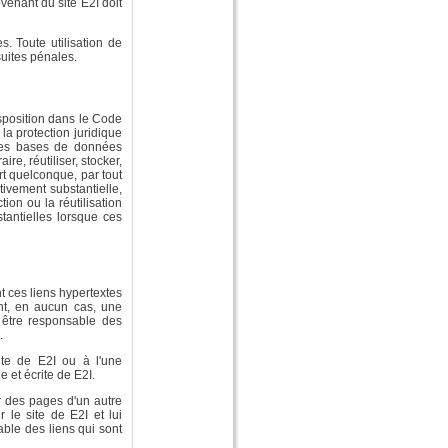
venant du site E2I doit
. Toute utilisation de
suites pénales.
nsposition dans le Code
la protection juridique
 des bases de données
ire, réutiliser, stocker,
rt quelconque, par tout
tivement substantielle,
ion ou la réutilisation
tantielles lorsque ces
t ces liens hypertextes
ent, en aucun cas, une
t être responsable des
.
site de E2I ou à l'une
 et écrite de E2I.
r des pages d'un autre
ur le site de E2I et lui
able des liens qui sont