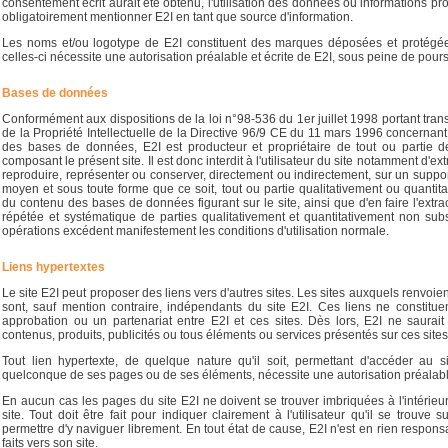
consentement écrit aurait été obtenu, l'utilisation des données ou informations pro
obligatoirement mentionner E2I en tant que source d'information.
Les noms et/ou logotype de E2I constituent des marques déposées et protégées
celles-ci nécessite une autorisation préalable et écrite de E2I, sous peine de pour
Bases de données
Conformément aux dispositions de la loi n°98-536 du 1er juillet 1998 portant tra
de la Propriété Intellectuelle de la Directive 96/9 CE du 11 mars 1996 concernant 
des bases de données, E2I est producteur et propriétaire de tout ou partie
composant le présent site. Il est donc interdit à l'utilisateur du site notamment d'extra
reproduire, représenter ou conserver, directement ou indirectement, sur un suppo
moyen et sous toute forme que ce soit, tout ou partie qualitativement ou quantita
du contenu des bases de données figurant sur le site, ainsi que d'en faire l'extract
répétée et systématique de parties qualitativement et quantitativement non subs
opérations excédent manifestement les conditions d'utilisation normale.
Liens hypertextes
Le site E2I peut proposer des liens vers d'autres sites. Les sites auxquels renvoien
sont, sauf mention contraire, indépendants du site E2I. Ces liens ne constitu
approbation ou un partenariat entre E2I et ces sites. Dès lors, E2I ne saurai
contenus, produits, publicités ou tous éléments ou services présentés sur ces sites
Tout lien hypertexte, de quelque nature qu'il soit, permettant d'accéder au 
quelconque de ses pages ou de ses éléments, nécessite une autorisation préalable
En aucun cas les pages du site E2I ne doivent se trouver imbriquées à l'intérieu
site. Tout doit être fait pour indiquer clairement à l'utilisateur qu'il se trouve s
permettre d'y naviguer librement. En tout état de cause, E2I n'est en rien respons
faits vers son site.